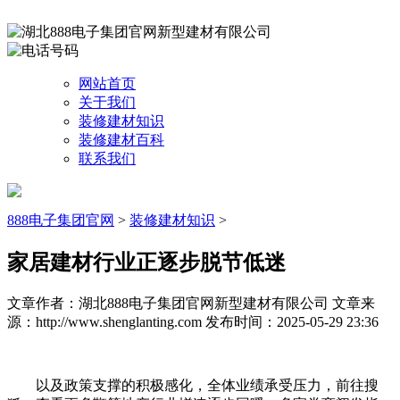
网站首页
关于我们
装修建材知识
装修建材百科
联系我们
888电子集团官网
>
装修建材知识
>
家居建材行业正逐步脱节低迷
文章作者：湖北888电子集团官网新型建材有限公司
文章来
源：http://www.shenglanting.com
发布时间：2025-05-29 23:36
以及政策支撑的积极感化，全体业绩承受压力，前往搜